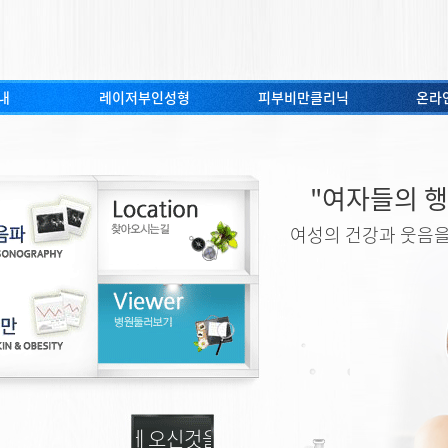
내
레이저부인성형
피부비만클리닉
온라
"여자들의 행
여성의 건강과 웃음을
인과 홈페이지에 오신것을 환영합니다.