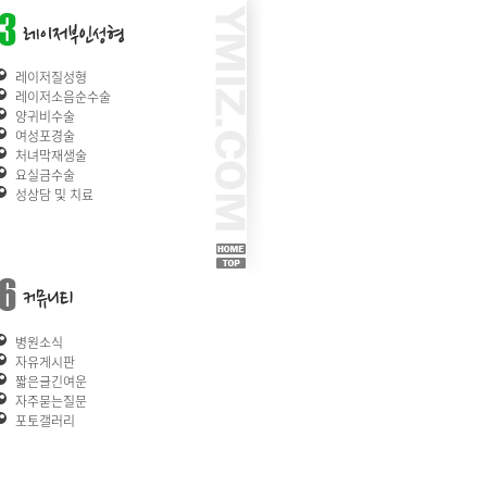
레이저질성형
레이저소음순수술
양귀비수술
여성포경술
처녀막재생술
요실금수술
성상담 및 치료
병원소식
자유게시판
짧은글긴여운
자주묻는질문
포토갤러리