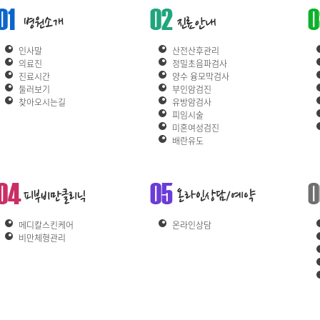
인사말
산전산후관리
의료진
정밀초음파검사
진료시간
양수 융모막검사
둘러보기
부인암검진
찾아오시는길
유방암검사
피임시술
미혼여성검진
배란유도
메디칼스킨케어
온라인상담
비만체형관리