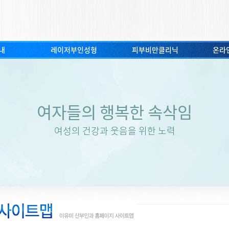
내
레이저부인성형
피부비만클리닉
온라
여자들의 행복한 속삭임
여성의 건강과 웃음을 위한 노력